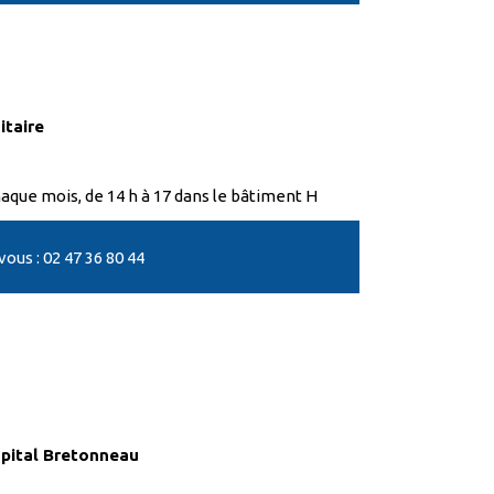
itaire
aque mois, de 14 h à 17 dans le bâtiment H
us : 02 47 36 80 44
pital Bretonneau