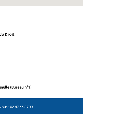
du Droit
ial de Loches
s
Gaulle (Bureau n°1)
us : 02 47 66 87 33