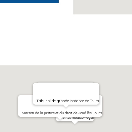
Commissariat de police de Tours
Tribunal de grande instance de Tours
Service de santé universitaire
Maison de la justice et du droit de Joué-lès-Tours
Institut médicol-légal