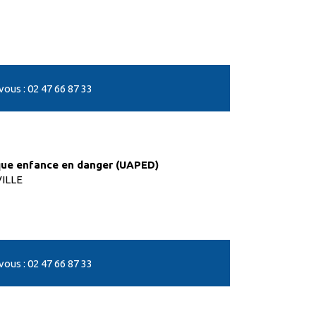
us : 02 47 66 87 33
ique enfance en danger (UAPED)
VILLE
us : 02 47 66 87 33