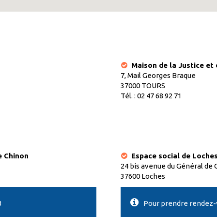
Maison de la Justice et 
hinon
7, Mail Georges Braque
Espace soc
37000 TOURS
Tél. : 02 47 68 92 71
e Chinon
Espace social de Loche
24 bis avenue du Général de 
37600 Loches
3
Pour prendre rendez-vo